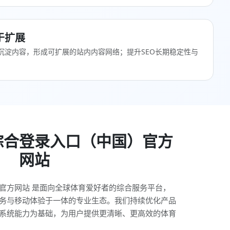
于扩展
沉淀内容，形成可扩展的站内内容网络；提升SEO长期稳定性与
综合登录入口（中国）官方
网站
官方网站 是面向全球体育爱好者的综合服务平台，
务与移动体验于一体的专业生态。我们持续优化产品
系统能力为基础，为用户提供更清晰、更高效的体育