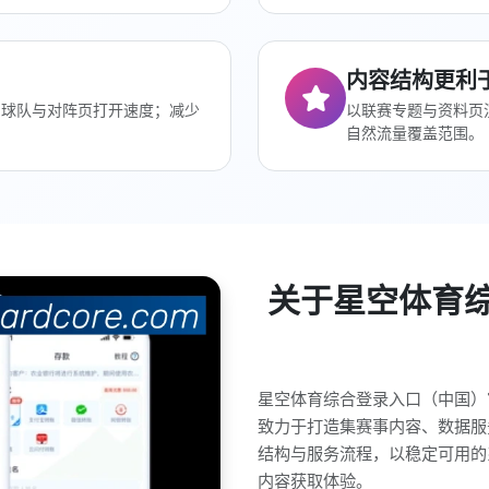
内容结构更利
、球队与对阵页打开速度；减少
以联赛专题与资料页
自然流量覆盖范围。
关于星空体育
星空体育综合登录入口（中国）
致力于打造集赛事内容、数据服
结构与服务流程，以稳定可用的
内容获取体验。