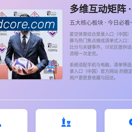
多维互动矩阵 
五大核心板块 · 今日必
星空体育综合登录入口（中国）
赛与热门焦点做成清单式入口：
比分与关键事件，讨论区提供话
流程一次走完。
系统适配手机与电脑，清单筛选
录入口（中国）官方网站 的稳
用户更愿意收藏与回访。