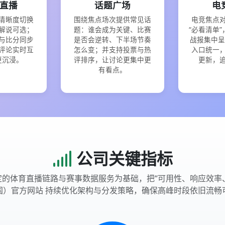
直播
话题广场
电
清晰度切换
围绕焦点场次提供常见话
电竞焦点
解说可选；
题：谁会成为关键、比赛
“必看清单
与比分同步
是否会逆转、下半场节奏
战报集中呈
评论实时互
怎么变；并支持投票与热
入口统一
更沉浸。
评排序，让讨论更集中更
更新，
有看点。
公司关键指标
定的体育直播链路与赛事数据服务为基础，把“可用性、响应效率
国）官方网站 持续优化架构与分发策略，确保高峰时段依旧流畅