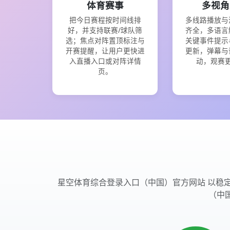
体育赛事
多视角
把今日赛程按时间线排
多线路播放与
好，并支持联赛/球队筛
齐全，多语言
选；焦点对阵置顶标注与
关键事件提示
开赛提醒，让用户更快进
更新，弹幕与
入直播入口或对阵详情
动，观赛
页。
星空体育综合登录入口（中国）官方网站 以稳
（中