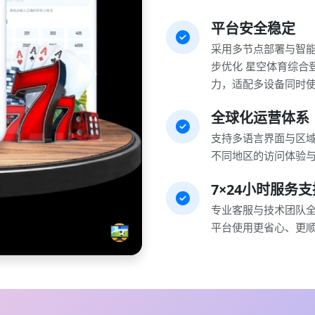
平台安全稳定
采用多节点部署与智
步优化 星空体育综合
力，适配多设备同时
全球化运营体系
支持多语言界面与区
不同地区的访问体验
7×24小时服务支
专业客服与技术团队
平台使用更省心、更