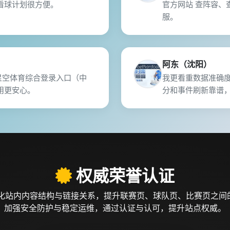
看球计划很方便。
官方网站 查阵容、
服。
阿东（沈阳）
星空体育综合登录入口（中
我更看重数据准确度
用更安心。
分和事件刷新靠谱
权威荣誉认证
优化站内内容结构与链接关系，提升联赛页、球队页、比赛页之间
加强安全防护与稳定运维，通过认证与认可，提升站点权威。