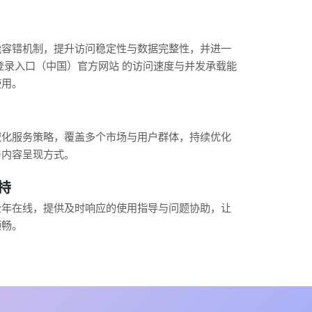
能容错机制，提升访问稳定性与数据完整性，并进一
登录入口（中国）官方网站 的访问速度与并发承载能
使用。
域化服务策略，覆盖多个市场与用户群体，持续优化
与内容呈现方式。
持
全年在线，提供及时响应的使用指导与问题协助，让
顺畅。