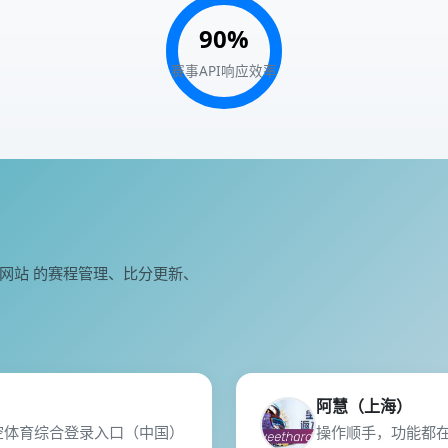
90%
赛事API响应效率
网站 的赛程管理、比分更新、
阿慧（上海）
空体育综合登录入口（中国）
操作顺手，功能都在